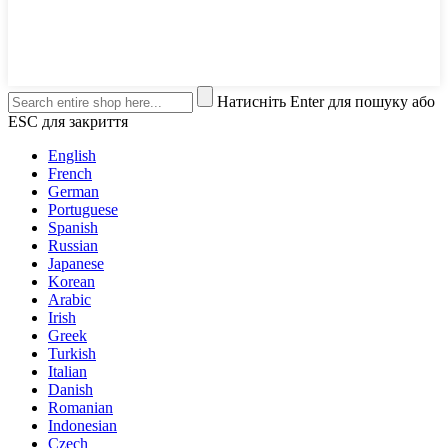
Натисніть Enter для пошуку або
ESC для закриття
English
French
German
Portuguese
Spanish
Russian
Japanese
Korean
Arabic
Irish
Greek
Turkish
Italian
Danish
Romanian
Indonesian
Czech