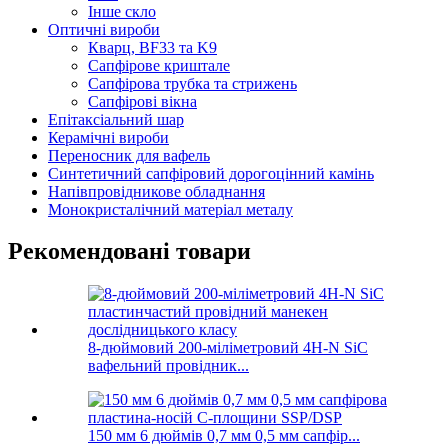
Інше скло
Оптичні вироби
Кварц, BF33 та K9
Сапфірове криштале
Сапфірова трубка та стрижень
Сапфірові вікна
Епітаксіальний шар
Керамічні вироби
Переносник для вафель
Синтетичний сапфіровий дорогоцінний камінь
Напівпровідникове обладнання
Монокристалічний матеріал металу
Рекомендовані товари
8-дюймовий 200-міліметровий 4H-N SiC
вафельний провідник...
150 мм 6 дюймів 0,7 мм 0,5 мм сапфір...