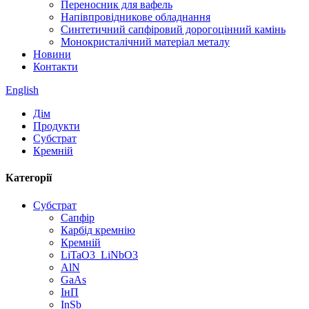
Переносник для вафель
Напівпровідникове обладнання
Синтетичний сапфіровий дорогоцінний камінь
Монокристалічний матеріал металу
Новини
Контакти
English
Дім
Продукти
Субстрат
Кремній
Категорії
Субстрат
Сапфір
Карбід кремнію
Кремній
LiTaO3_LiNbO3
AlN
GaAs
ІнП
InSb