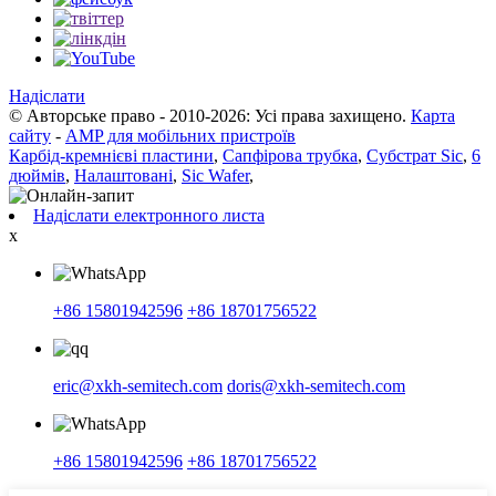
Надіслати
© Авторське право - 2010-2026: Усі права захищено.
Карта
сайту
-
AMP для мобільних пристроїв
Карбід-кремнієві пластини
,
Сапфірова трубка
,
Субстрат Sic
,
6
дюймів
,
Налаштовані
,
Sic Wafer
,
Надіслати електронного листа
x
+86 15801942596
+86 18701756522
eric@xkh-semitech.com
doris@xkh-semitech.com
+86 15801942596
+86 18701756522