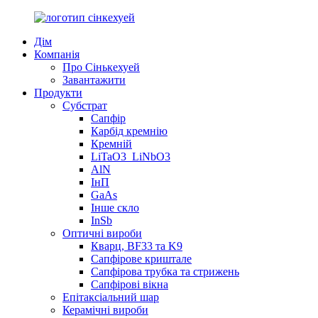
Дім
Компанія
Про Сінькехуей
Завантажити
Продукти
Субстрат
Сапфір
Карбід кремнію
Кремній
LiTaO3_LiNbO3
AlN
ІнП
GaAs
Інше скло
InSb
Оптичні вироби
Кварц, BF33 та K9
Сапфірове криштале
Сапфірова трубка та стрижень
Сапфірові вікна
Епітаксіальний шар
Керамічні вироби