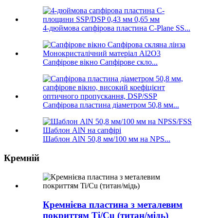
4-дюймова сапфірова пластина C-Plane SS...
Сапфірове вікно Сапфірове скло...
Сапфірова пластина діаметром 50,8 мм...
Шаблон AlN 50,8 мм/100 мм на NPS...
Кремній
Кремнієва пластина з металевим
покриттям Ti/Cu (титан/мідь)