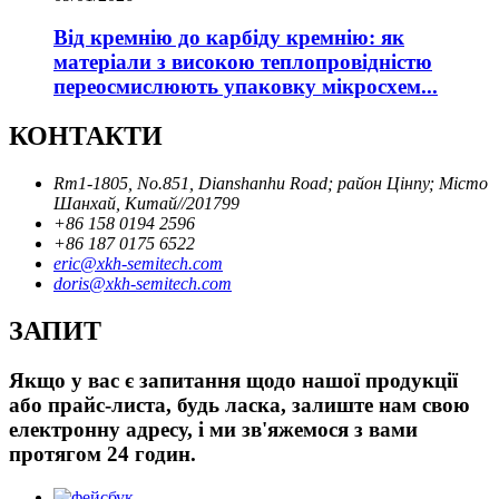
Від кремнію до карбіду кремнію: як
матеріали з високою теплопровідністю
переосмислюють упаковку мікросхем...
КОНТАКТИ
Rm1-1805, No.851, Dianshanhu Road; район Цінпу; Місто
Шанхай, Китай//201799
+86 158 0194 2596
+86 187 0175 6522
eric@xkh-semitech.com
doris@xkh-semitech.com
ЗАПИТ
Якщо у вас є запитання щодо нашої продукції
або прайс-листа, будь ласка, залиште нам свою
електронну адресу, і ми зв'яжемося з вами
протягом 24 годин.