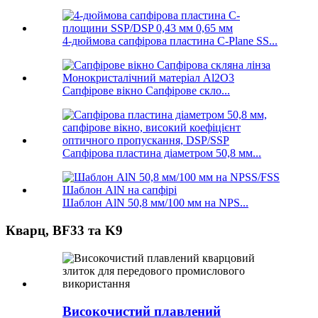
4-дюймова сапфірова пластина C-Plane SS...
Сапфірове вікно Сапфірове скло...
Сапфірова пластина діаметром 50,8 мм...
Шаблон AlN 50,8 мм/100 мм на NPS...
Кварц, BF33 та K9
Високочистий плавлений