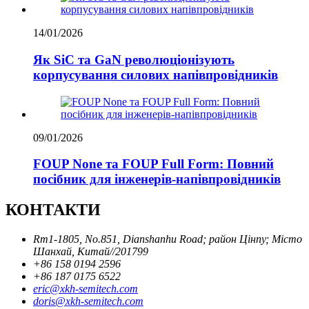
14/01/2026
Як SiC та GaN революціонізують
корпусування силових напівпровідників
09/01/2026
FOUP None та FOUP Full Form: Повний
посібник для інженерів-напівпровідників
КОНТАКТИ
Rm1-1805, No.851, Dianshanhu Road; район Цінпу; Місто
Шанхай, Китай//201799
+86 158 0194 2596
+86 187 0175 6522
eric@xkh-semitech.com
doris@xkh-semitech.com