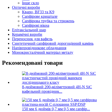
Інше скло
Оптичні вироби
Кварц, BF33 та K9
Сапфірове криштале
Сапфірова трубка та стрижень
Сапфірові вікна
Епітаксіальний шар
Керамічні вироби
Переносник для вафель
Синтетичний сапфіровий дорогоцінний камінь
Напівпровідникове обладнання
Монокристалічний матеріал металу
Рекомендовані товари
8-дюймовий 200-міліметровий 4H-N SiC
вафельний провідник...
150 мм 6 дюймів 0,7 мм 0,5 мм сапфір...