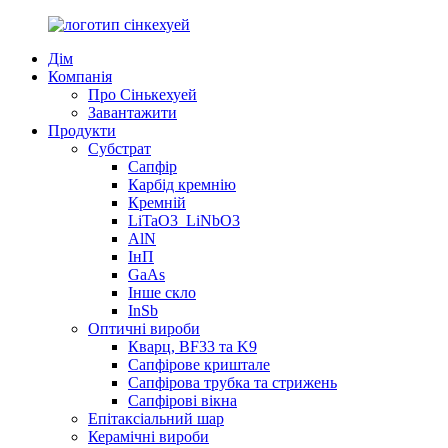
Дім
Компанія
Про Сінькехуей
Завантажити
Продукти
Субстрат
Сапфір
Карбід кремнію
Кремній
LiTaO3_LiNbO3
AlN
ІнП
GaAs
Інше скло
InSb
Оптичні вироби
Кварц, BF33 та K9
Сапфірове криштале
Сапфірова трубка та стрижень
Сапфірові вікна
Епітаксіальний шар
Керамічні вироби