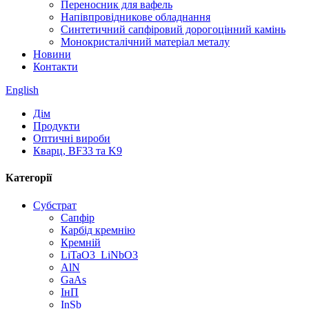
Переносник для вафель
Напівпровідникове обладнання
Синтетичний сапфіровий дорогоцінний камінь
Монокристалічний матеріал металу
Новини
Контакти
English
Дім
Продукти
Оптичні вироби
Кварц, BF33 та K9
Категорії
Субстрат
Сапфір
Карбід кремнію
Кремній
LiTaO3_LiNbO3
AlN
GaAs
ІнП
InSb