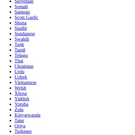
Slovenian
Somali
Samoan
Scots Gaelic
Shona
Sindhi
Sundanese
Swahili
Tajik
Tamil
Telugu
Thai
Ukrainian
Urdu
Uzbek
Vietnamese
Welsh
Xhosa
Yiddish
Yoruba
Zulu
Kinyarwanda
Tatar
Oriya
Turkmen