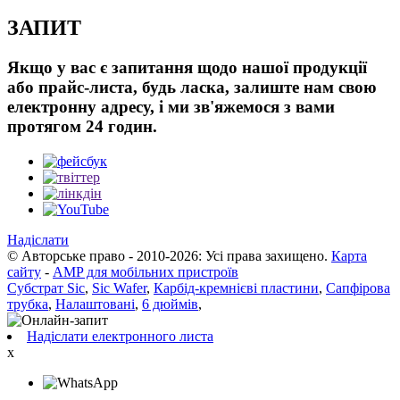
ЗАПИТ
Якщо у вас є запитання щодо нашої продукції
або прайс-листа, будь ласка, залиште нам свою
електронну адресу, і ми зв'яжемося з вами
протягом 24 годин.
Надіслати
© Авторське право - 2010-2026: Усі права захищено.
Карта
сайту
-
AMP для мобільних пристроїв
Субстрат Sic
,
Sic Wafer
,
Карбід-кремнієві пластини
,
Сапфірова
трубка
,
Налаштовані
,
6 дюймів
,
Надіслати електронного листа
x