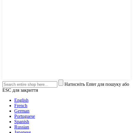
Натисніть Enter для пошуку або
ESC для закриття
English
French
German
Portuguese
Spanish
Russian
Japanese