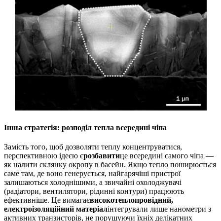
Інша стратегія: розподіл тепла всередині чіпа
Замість того, щоб дозволяти теплу концентруватися,
перспективною ідеєю є
розбавити
це всередині самого чіпа —
як налити склянку окропу в басейн. Якщо тепло поширюється
саме там, де воно генерується, найгарячіші пристрої
залишаються холоднішими, а звичайні охолоджувачі
(радіатори, вентилятори, рідинні контури) працюють
ефективніше. Це вимагає
високотеплопровідний,
електроізоляційний матеріал
інтегрували лише нанометри з
активних транзисторів, не порушуючи їхніх делікатних