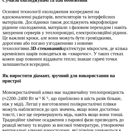
Сучасні охолоджувачі та їхні обмеження
Основні технології охолодження зосереджені на
вдосконаленні радіаторів, вентиляторів та інтерфейсних
матеріалів. Дослідники також досліджують мікрофлюїдне
рідинне охолодження, матеріали з фазовим переходом і навіть
занурення серверів у теплопровідні, електроізоляційні рідини.
Це важливі кроки, але вони можуть бути громіздкими,
дорогими або погано узгодженими з новими
технологіями.
3D-стекований
архітектури мікросхем, де кілька
кремнієвих шарів поводяться як «хмарочос». У таких стеках
кожен шар повинен віддавати тепло; інакше гарячі точки
залишаються всередині.
Як виростити діамант, зручний для використання на
пристрої
Монокристалічний алмаз має надзвичайну теплопровідність
(≈2200–2400 Вт м⁻¹ K⁻¹, що приблизно в шість разів більше,
ніж у міді). Легші у виготовленні полікристалічні плівки
можуть наблизитися до цих значень, якщо вони достатньо
товсті, і все ще перевершують мідь, навіть якщо вони тонші.
Традиційне хімічне осадження з парової фази призводить до
реакції метану та водню за високої температури, утворюючи
вертикальні алмазні наностолони, які пізніше зливаються в