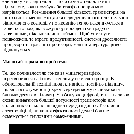
енергію у вигляді тепла — того самого тепла, яке ви
відчуваєте, коли ноутбук або телефон неприємно
нагріваються. Розміщення більшої кількості транзисторів на
чіпі залишає менше місця для відведення цього тепла. Замість
рівномірного розподілу по кремнію тепло накопичується в
гарячих точках, які можуть бути на десятки градусів
гарячішими, ніж навколишні області. Щоб уникнути
пошкоджень та втрати продуктивності, системи дроселюють
процесори та графічні процесори, коли температура різко
підвищується.
Масштаб термічної проблеми
Те, що починалося як гонка за мініатюризацією,
перетворилося на битву з теплом у всій електроніці. В
обчислювальній техніці продуктивність постійно підвищує
щільність потужності (окремі сервери можуть споживати
близько десятків кіловат). У зв'язку як цифрові, так і аналогові
схеми вимагають більшої потужності транзисторів для
сильніших сигналів і швидшої передачі даних. У силовій
електроніці підвищення ефективності дедалі більше
обмежується тепловими обмеженнями.