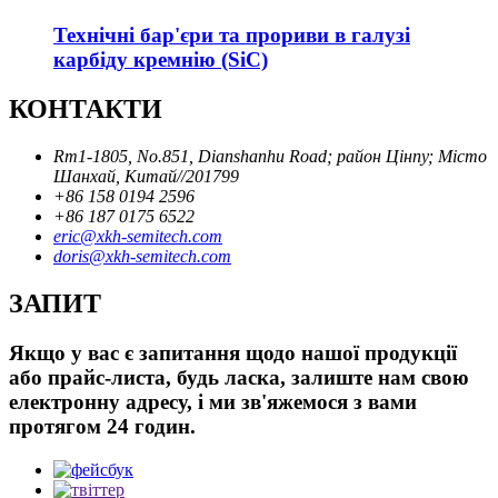
Технічні бар'єри та прориви в галузі
карбіду кремнію (SiC)
КОНТАКТИ
Rm1-1805, No.851, Dianshanhu Road; район Цінпу; Місто
Шанхай, Китай//201799
+86 158 0194 2596
+86 187 0175 6522
eric@xkh-semitech.com
doris@xkh-semitech.com
ЗАПИТ
Якщо у вас є запитання щодо нашої продукції
або прайс-листа, будь ласка, залиште нам свою
електронну адресу, і ми зв'яжемося з вами
протягом 24 годин.