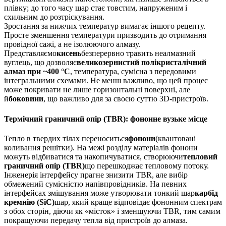
плівку; до того часу шар стає товстим, напруженим і
схильним до розтріскування.
Зростання за нижчих температур вимагає іншого рецепту.
Просте зменшення температури призводить до отримання
провідної сажі, а не ізолюючого алмазу.
Представляємо
кисень
безперервно травить неалмазний
вуглець, що дозволяє
великозернистий полікристалічний
алмаз при ~400 °C
, температура, сумісна з передовими
інтегральними схемами. Не менш важливо, що цей процес
може покривати не лише горизонтальні поверхні, але
й
боковини
, що важливо для за своєю суттю 3D-пристроїв.
Термічний граничний опір (TBR): фононне вузьке місце
Тепло в твердих тілах переноситься
фонони
(квантовані
коливання решітки). На межі розділу матеріалів фонони
можуть відбиватися та накопичуватися, створюючи
тепловий
граничний опір (TBR)
що перешкоджає тепловому потоку.
Інженерія інтерфейсу прагне знизити TBR, але вибір
обмежений сумісністю напівпровідників. На певних
інтерфейсах змішування може утворювати тонкий шар
карбід
кремнію (SiC)
шар, який краще відповідає фононним спектрам
з обох сторін, діючи як «місток» і зменшуючи TBR, тим самим
покращуючи передачу тепла від пристроїв до алмаза.