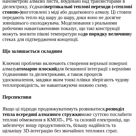
нанометрові алмазні листи, вбудовані над транзисторами в
діелектрику, з'єднані
вертикальні теплові переходи («теплові
стовпи»)
виготовлені з міді або додаткового алмазу. Ці стовпи
передають тепло від шару до шару, доки воно не досягне
зовнішнього охолоджувача. Моделювання з реальними
робочими навантаженнями показує, що такі конструкції
можуть знизити пікові температури на
до порядку величини
у
стеках для підтвердження концепції.
Що залишається складним
Ключові проблеми включають створення верхньої поверхні
алмазу
атомарно плоский
для безшовної інтеграції з верхніми
з'єднаннями та діелектриками, а також процесів
удосконалення, завдяки яким тонкі плівки зберігають чудову
теплопровідність, не навантажуючи нижню схему.
Перспективи
Якщо ці підходи продовжуватимуть розвиватися,
розподіл
тепла всередині алмазного стружки
може суттєво послабити
теплові обмеження в КМОП-, РЧ- та силовій електроніці, що
забезпечує вищу продуктивність, більшу надійність та
щільнішу 3D-інтеграцію без звичайних теплових страт.