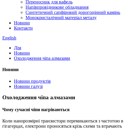
Переносник для вафель
Напівпровідникове обладнання
Синтетичний сапфіровий дорогоцінний камінь
Монокристалічний матеріал металу
Новини
Контакти
English
Дім
Новини
Охолодження чіпа алмазами
Новини
Новини продуктів
Новини галузі
Охолодження чіпа алмазами
Чому сучасні чіпи нагріваються
Коли нанорозмірні транзистори перемикаються з частотою в
гігагерцах, електрони проносяться крізь схеми та втрачають