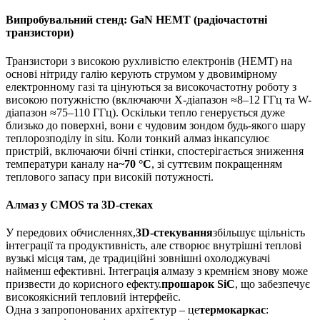
Випробувальний стенд: GaN HEMT (радіочастотні
транзистори)
Транзистори з високою рухливістю електронів (HEMT) на
основі нітриду галію керують струмом у двовимірному
електронному газі та цінуються за високочастотну роботу з
високою потужністю (включаючи X-діапазон ≈8–12 ГГц та W-
діапазон ≈75–110 ГГц). Оскільки тепло генерується дуже
близько до поверхні, вони є чудовим зондом будь-якого шару
теплорозподілу in situ. Коли тонкий алмаз інкапсулює
пристрій, включаючи бічні стінки, спостерігається зниження
температури каналу на
~70 °C
, зі суттєвим покращенням
теплового запасу при високій потужності.
Алмаз у CMOS та 3D-стеках
У передових обчисленнях,
3D-стекування
збільшує щільність
інтеграції та продуктивність, але створює внутрішні теплові
вузькі місця там, де традиційні зовнішні охолоджувачі
найменш ефективні. Інтеграція алмазу з кремнієм знову може
призвести до корисного ефекту.
прошарок SiC
, що забезпечує
високоякісний тепловий інтерфейс.
Одна з запропонованих архітектур – це
термокаркас
: