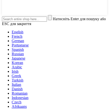
Натисніть Enter для пошуку або
ESC для закриття
English
French
German
Portuguese
Spanish
Russian
Japanese
Korean
Arabic
Irish
Greek
Turkish
Italian
Danish
Romanian
Indonesian
Czech
Afrikaans