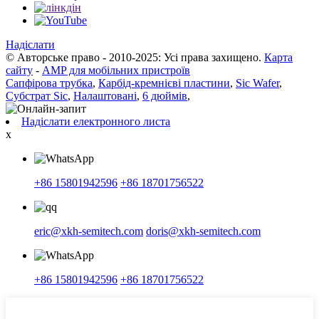
Надіслати
© Авторське право - 2010-2025: Усі права захищено.
Карта
сайту
-
AMP для мобільних пристроїв
Сапфірова трубка
,
Карбід-кремнієві пластини
,
Sic Wafer
,
Субстрат Sic
,
Налаштовані
,
6 дюймів
,
Надіслати електронного листа
x
+86 15801942596
+86 18701756522
eric@xkh-semitech.com
doris@xkh-semitech.com
+86 15801942596
+86 18701756522