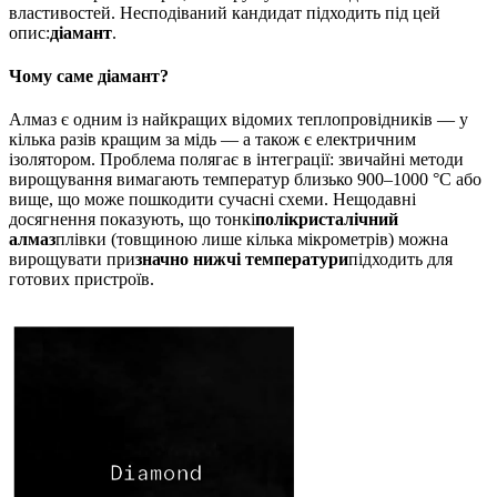
властивостей. Несподіваний кандидат підходить під цей
опис:
діамант
.
Чому саме діамант?
Алмаз є одним із найкращих відомих теплопровідників — у
кілька разів кращим за мідь — а також є електричним
ізолятором. Проблема полягає в інтеграції: звичайні методи
вирощування вимагають температур близько 900–1000 °C або
вище, що може пошкодити сучасні схеми. Нещодавні
досягнення показують, що тонкі
полікристалічний
алмаз
плівки (товщиною лише кілька мікрометрів) можна
вирощувати при
значно нижчі температури
підходить для
готових пристроїв.