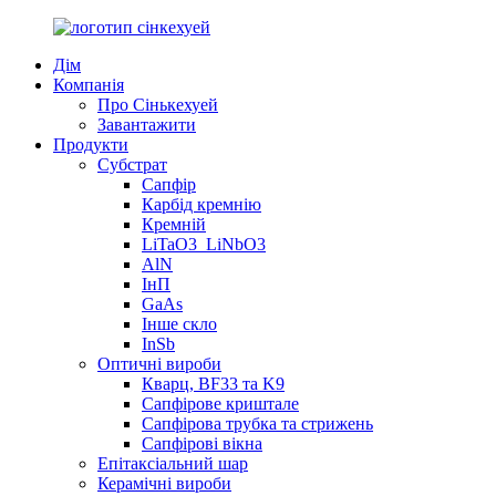
Дім
Компанія
Про Сінькехуей
Завантажити
Продукти
Субстрат
Сапфір
Карбід кремнію
Кремній
LiTaO3_LiNbO3
AlN
ІнП
GaAs
Інше скло
InSb
Оптичні вироби
Кварц, BF33 та K9
Сапфірове криштале
Сапфірова трубка та стрижень
Сапфірові вікна
Епітаксіальний шар
Керамічні вироби